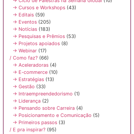
→ Ciclo de Palestras na Semana Global
(10)
→ Cursos e Workshops
(43)
→ Editais
(59)
→ Eventos
(205)
→ Notícias
(183)
→ Pesquisas e Prêmios
(53)
→ Projetos apoiados
(8)
→ Webinar
(17)
/ Como faz?
(66)
→ Aceleradoras
(4)
→ E-commerce
(10)
→ Estratégias
(13)
→ Gestão
(33)
→ Intraempreendedorismo
(1)
→ Liderança
(2)
→ Pensando sobre Carreira
(4)
→ Posicionamento e Comunicação
(5)
→ Primeiros passos
(3)
/ E pra inspirar?
(95)