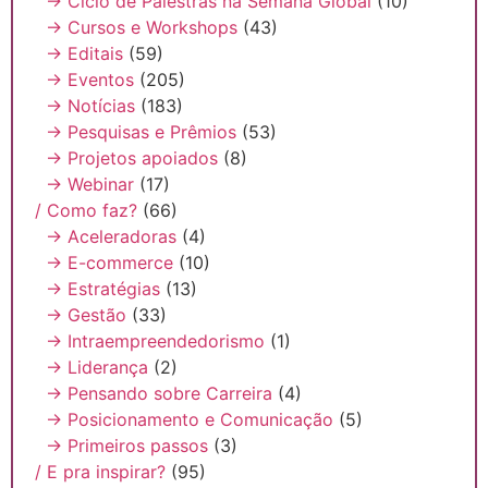
→ Ciclo de Palestras na Semana Global
(10)
→ Cursos e Workshops
(43)
→ Editais
(59)
→ Eventos
(205)
→ Notícias
(183)
→ Pesquisas e Prêmios
(53)
→ Projetos apoiados
(8)
→ Webinar
(17)
/ Como faz?
(66)
→ Aceleradoras
(4)
→ E-commerce
(10)
→ Estratégias
(13)
→ Gestão
(33)
→ Intraempreendedorismo
(1)
→ Liderança
(2)
→ Pensando sobre Carreira
(4)
→ Posicionamento e Comunicação
(5)
→ Primeiros passos
(3)
/ E pra inspirar?
(95)