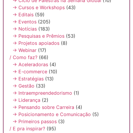
→ Ciclo de Palestras na Semana Global
(10)
→ Cursos e Workshops
(43)
→ Editais
(59)
→ Eventos
(205)
→ Notícias
(183)
→ Pesquisas e Prêmios
(53)
→ Projetos apoiados
(8)
→ Webinar
(17)
/ Como faz?
(66)
→ Aceleradoras
(4)
→ E-commerce
(10)
→ Estratégias
(13)
→ Gestão
(33)
→ Intraempreendedorismo
(1)
→ Liderança
(2)
→ Pensando sobre Carreira
(4)
→ Posicionamento e Comunicação
(5)
→ Primeiros passos
(3)
/ E pra inspirar?
(95)