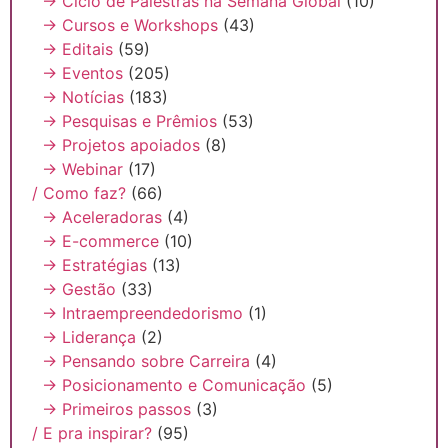
→ Ciclo de Palestras na Semana Global
(10)
→ Cursos e Workshops
(43)
→ Editais
(59)
→ Eventos
(205)
→ Notícias
(183)
→ Pesquisas e Prêmios
(53)
→ Projetos apoiados
(8)
→ Webinar
(17)
/ Como faz?
(66)
→ Aceleradoras
(4)
→ E-commerce
(10)
→ Estratégias
(13)
→ Gestão
(33)
→ Intraempreendedorismo
(1)
→ Liderança
(2)
→ Pensando sobre Carreira
(4)
→ Posicionamento e Comunicação
(5)
→ Primeiros passos
(3)
/ E pra inspirar?
(95)