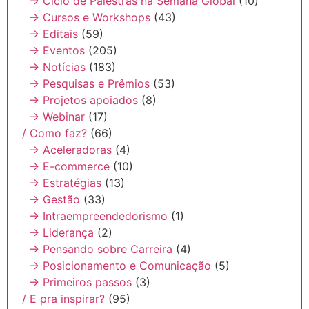
→ Ciclo de Palestras na Semana Global
(10)
→ Cursos e Workshops
(43)
→ Editais
(59)
→ Eventos
(205)
→ Notícias
(183)
→ Pesquisas e Prêmios
(53)
→ Projetos apoiados
(8)
→ Webinar
(17)
/ Como faz?
(66)
→ Aceleradoras
(4)
→ E-commerce
(10)
→ Estratégias
(13)
→ Gestão
(33)
→ Intraempreendedorismo
(1)
→ Liderança
(2)
→ Pensando sobre Carreira
(4)
→ Posicionamento e Comunicação
(5)
→ Primeiros passos
(3)
/ E pra inspirar?
(95)