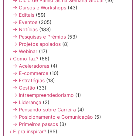
→ Ciclo de Palestras na Semana Global
(10)
→ Cursos e Workshops
(43)
→ Editais
(59)
→ Eventos
(205)
→ Notícias
(183)
→ Pesquisas e Prêmios
(53)
→ Projetos apoiados
(8)
→ Webinar
(17)
/ Como faz?
(66)
→ Aceleradoras
(4)
→ E-commerce
(10)
→ Estratégias
(13)
→ Gestão
(33)
→ Intraempreendedorismo
(1)
→ Liderança
(2)
→ Pensando sobre Carreira
(4)
→ Posicionamento e Comunicação
(5)
→ Primeiros passos
(3)
/ E pra inspirar?
(95)