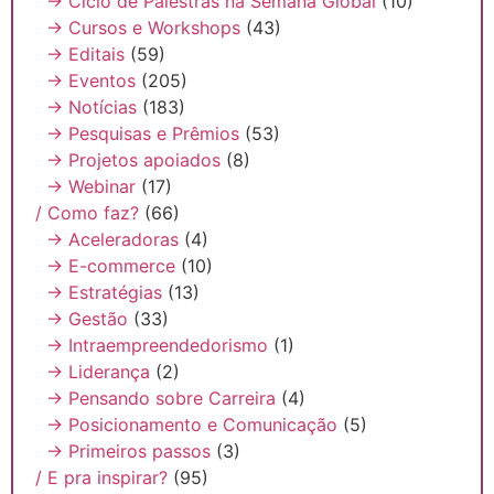
→ Ciclo de Palestras na Semana Global
(10)
→ Cursos e Workshops
(43)
→ Editais
(59)
→ Eventos
(205)
→ Notícias
(183)
→ Pesquisas e Prêmios
(53)
→ Projetos apoiados
(8)
→ Webinar
(17)
/ Como faz?
(66)
→ Aceleradoras
(4)
→ E-commerce
(10)
→ Estratégias
(13)
→ Gestão
(33)
→ Intraempreendedorismo
(1)
→ Liderança
(2)
→ Pensando sobre Carreira
(4)
→ Posicionamento e Comunicação
(5)
→ Primeiros passos
(3)
/ E pra inspirar?
(95)