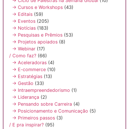
→ Ciclo de Palestras na Semana Global
(10)
→ Cursos e Workshops
(43)
→ Editais
(59)
→ Eventos
(205)
→ Notícias
(183)
→ Pesquisas e Prêmios
(53)
→ Projetos apoiados
(8)
→ Webinar
(17)
/ Como faz?
(66)
→ Aceleradoras
(4)
→ E-commerce
(10)
→ Estratégias
(13)
→ Gestão
(33)
→ Intraempreendedorismo
(1)
→ Liderança
(2)
→ Pensando sobre Carreira
(4)
→ Posicionamento e Comunicação
(5)
→ Primeiros passos
(3)
/ E pra inspirar?
(95)