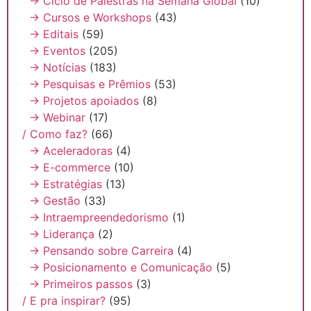
→ Ciclo de Palestras na Semana Global
(10)
→ Cursos e Workshops
(43)
→ Editais
(59)
→ Eventos
(205)
→ Notícias
(183)
→ Pesquisas e Prêmios
(53)
→ Projetos apoiados
(8)
→ Webinar
(17)
/ Como faz?
(66)
→ Aceleradoras
(4)
→ E-commerce
(10)
→ Estratégias
(13)
→ Gestão
(33)
→ Intraempreendedorismo
(1)
→ Liderança
(2)
→ Pensando sobre Carreira
(4)
→ Posicionamento e Comunicação
(5)
→ Primeiros passos
(3)
/ E pra inspirar?
(95)