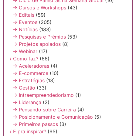
→ Ciclo de Palestras na Semana Global
(10)
→ Cursos e Workshops
(43)
→ Editais
(59)
→ Eventos
(205)
→ Notícias
(183)
→ Pesquisas e Prêmios
(53)
→ Projetos apoiados
(8)
→ Webinar
(17)
/ Como faz?
(66)
→ Aceleradoras
(4)
→ E-commerce
(10)
→ Estratégias
(13)
→ Gestão
(33)
→ Intraempreendedorismo
(1)
→ Liderança
(2)
→ Pensando sobre Carreira
(4)
→ Posicionamento e Comunicação
(5)
→ Primeiros passos
(3)
/ E pra inspirar?
(95)