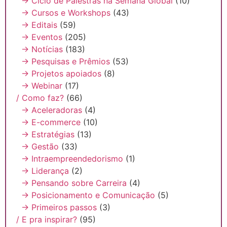
→ Ciclo de Palestras na Semana Global
(10)
→ Cursos e Workshops
(43)
→ Editais
(59)
→ Eventos
(205)
→ Notícias
(183)
→ Pesquisas e Prêmios
(53)
→ Projetos apoiados
(8)
→ Webinar
(17)
/ Como faz?
(66)
→ Aceleradoras
(4)
→ E-commerce
(10)
→ Estratégias
(13)
→ Gestão
(33)
→ Intraempreendedorismo
(1)
→ Liderança
(2)
→ Pensando sobre Carreira
(4)
→ Posicionamento e Comunicação
(5)
→ Primeiros passos
(3)
/ E pra inspirar?
(95)