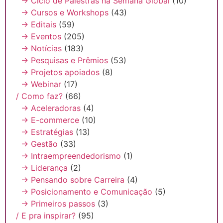
→ Ciclo de Palestras na Semana Global
(10)
→ Cursos e Workshops
(43)
→ Editais
(59)
→ Eventos
(205)
→ Notícias
(183)
→ Pesquisas e Prêmios
(53)
→ Projetos apoiados
(8)
→ Webinar
(17)
/ Como faz?
(66)
→ Aceleradoras
(4)
→ E-commerce
(10)
→ Estratégias
(13)
→ Gestão
(33)
→ Intraempreendedorismo
(1)
→ Liderança
(2)
→ Pensando sobre Carreira
(4)
→ Posicionamento e Comunicação
(5)
→ Primeiros passos
(3)
/ E pra inspirar?
(95)