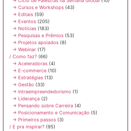
→ Ciclo de Palestras na Semana Global
(10)
→ Cursos e Workshops
(43)
→ Editais
(59)
→ Eventos
(205)
→ Notícias
(183)
→ Pesquisas e Prêmios
(53)
→ Projetos apoiados
(8)
→ Webinar
(17)
/ Como faz?
(66)
→ Aceleradoras
(4)
→ E-commerce
(10)
→ Estratégias
(13)
→ Gestão
(33)
→ Intraempreendedorismo
(1)
→ Liderança
(2)
→ Pensando sobre Carreira
(4)
→ Posicionamento e Comunicação
(5)
→ Primeiros passos
(3)
/ E pra inspirar?
(95)