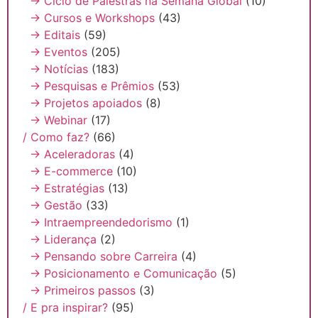
→ Ciclo de Palestras na Semana Global
(10)
→ Cursos e Workshops
(43)
→ Editais
(59)
→ Eventos
(205)
→ Notícias
(183)
→ Pesquisas e Prêmios
(53)
→ Projetos apoiados
(8)
→ Webinar
(17)
/ Como faz?
(66)
→ Aceleradoras
(4)
→ E-commerce
(10)
→ Estratégias
(13)
→ Gestão
(33)
→ Intraempreendedorismo
(1)
→ Liderança
(2)
→ Pensando sobre Carreira
(4)
→ Posicionamento e Comunicação
(5)
→ Primeiros passos
(3)
/ E pra inspirar?
(95)