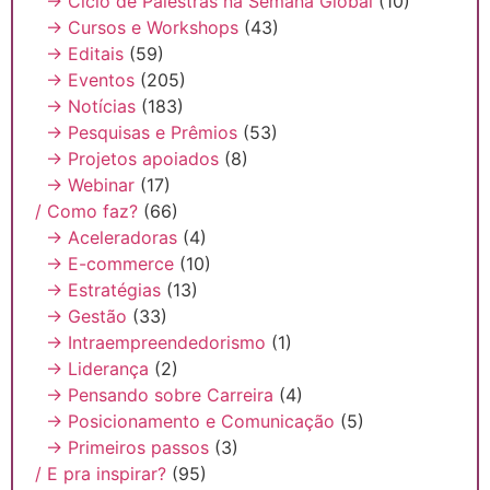
→ Ciclo de Palestras na Semana Global
(10)
→ Cursos e Workshops
(43)
→ Editais
(59)
→ Eventos
(205)
→ Notícias
(183)
→ Pesquisas e Prêmios
(53)
→ Projetos apoiados
(8)
→ Webinar
(17)
/ Como faz?
(66)
→ Aceleradoras
(4)
→ E-commerce
(10)
→ Estratégias
(13)
→ Gestão
(33)
→ Intraempreendedorismo
(1)
→ Liderança
(2)
→ Pensando sobre Carreira
(4)
→ Posicionamento e Comunicação
(5)
→ Primeiros passos
(3)
/ E pra inspirar?
(95)