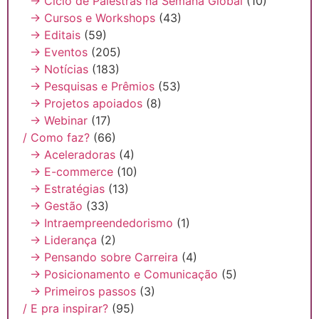
→ Ciclo de Palestras na Semana Global
(10)
→ Cursos e Workshops
(43)
→ Editais
(59)
→ Eventos
(205)
→ Notícias
(183)
→ Pesquisas e Prêmios
(53)
→ Projetos apoiados
(8)
→ Webinar
(17)
/ Como faz?
(66)
→ Aceleradoras
(4)
→ E-commerce
(10)
→ Estratégias
(13)
→ Gestão
(33)
→ Intraempreendedorismo
(1)
→ Liderança
(2)
→ Pensando sobre Carreira
(4)
→ Posicionamento e Comunicação
(5)
→ Primeiros passos
(3)
/ E pra inspirar?
(95)