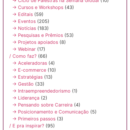
→ Ciclo de Palestras na Semana Global
(10)
→ Cursos e Workshops
(43)
→ Editais
(59)
→ Eventos
(205)
→ Notícias
(183)
→ Pesquisas e Prêmios
(53)
→ Projetos apoiados
(8)
→ Webinar
(17)
/ Como faz?
(66)
→ Aceleradoras
(4)
→ E-commerce
(10)
→ Estratégias
(13)
→ Gestão
(33)
→ Intraempreendedorismo
(1)
→ Liderança
(2)
→ Pensando sobre Carreira
(4)
→ Posicionamento e Comunicação
(5)
→ Primeiros passos
(3)
/ E pra inspirar?
(95)