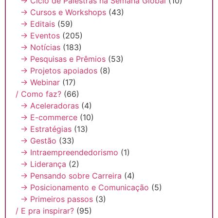
→ Ciclo de Palestras na Semana Global
(10)
→ Cursos e Workshops
(43)
→ Editais
(59)
→ Eventos
(205)
→ Notícias
(183)
→ Pesquisas e Prêmios
(53)
→ Projetos apoiados
(8)
→ Webinar
(17)
/ Como faz?
(66)
→ Aceleradoras
(4)
→ E-commerce
(10)
→ Estratégias
(13)
→ Gestão
(33)
→ Intraempreendedorismo
(1)
→ Liderança
(2)
→ Pensando sobre Carreira
(4)
→ Posicionamento e Comunicação
(5)
→ Primeiros passos
(3)
/ E pra inspirar?
(95)