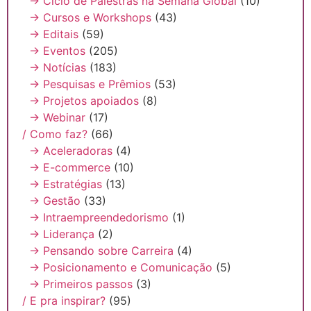
→ Ciclo de Palestras na Semana Global
(10)
→ Cursos e Workshops
(43)
→ Editais
(59)
→ Eventos
(205)
→ Notícias
(183)
→ Pesquisas e Prêmios
(53)
→ Projetos apoiados
(8)
→ Webinar
(17)
/ Como faz?
(66)
→ Aceleradoras
(4)
→ E-commerce
(10)
→ Estratégias
(13)
→ Gestão
(33)
→ Intraempreendedorismo
(1)
→ Liderança
(2)
→ Pensando sobre Carreira
(4)
→ Posicionamento e Comunicação
(5)
→ Primeiros passos
(3)
/ E pra inspirar?
(95)