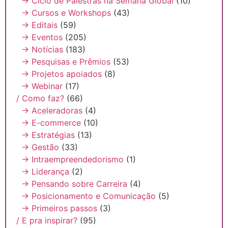
→ Ciclo de Palestras na Semana Global
(10)
→ Cursos e Workshops
(43)
→ Editais
(59)
→ Eventos
(205)
→ Notícias
(183)
→ Pesquisas e Prêmios
(53)
→ Projetos apoiados
(8)
→ Webinar
(17)
/ Como faz?
(66)
→ Aceleradoras
(4)
→ E-commerce
(10)
→ Estratégias
(13)
→ Gestão
(33)
→ Intraempreendedorismo
(1)
→ Liderança
(2)
→ Pensando sobre Carreira
(4)
→ Posicionamento e Comunicação
(5)
→ Primeiros passos
(3)
/ E pra inspirar?
(95)