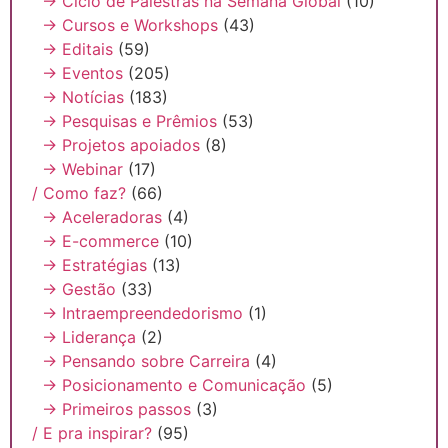
→ Ciclo de Palestras na Semana Global
(10)
→ Cursos e Workshops
(43)
→ Editais
(59)
→ Eventos
(205)
→ Notícias
(183)
→ Pesquisas e Prêmios
(53)
→ Projetos apoiados
(8)
→ Webinar
(17)
/ Como faz?
(66)
→ Aceleradoras
(4)
→ E-commerce
(10)
→ Estratégias
(13)
→ Gestão
(33)
→ Intraempreendedorismo
(1)
→ Liderança
(2)
→ Pensando sobre Carreira
(4)
→ Posicionamento e Comunicação
(5)
→ Primeiros passos
(3)
/ E pra inspirar?
(95)