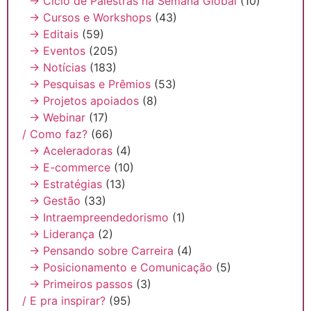
→ Ciclo de Palestras na Semana Global
(10)
→ Cursos e Workshops
(43)
→ Editais
(59)
→ Eventos
(205)
→ Notícias
(183)
→ Pesquisas e Prêmios
(53)
→ Projetos apoiados
(8)
→ Webinar
(17)
/ Como faz?
(66)
→ Aceleradoras
(4)
→ E-commerce
(10)
→ Estratégias
(13)
→ Gestão
(33)
→ Intraempreendedorismo
(1)
→ Liderança
(2)
→ Pensando sobre Carreira
(4)
→ Posicionamento e Comunicação
(5)
→ Primeiros passos
(3)
/ E pra inspirar?
(95)