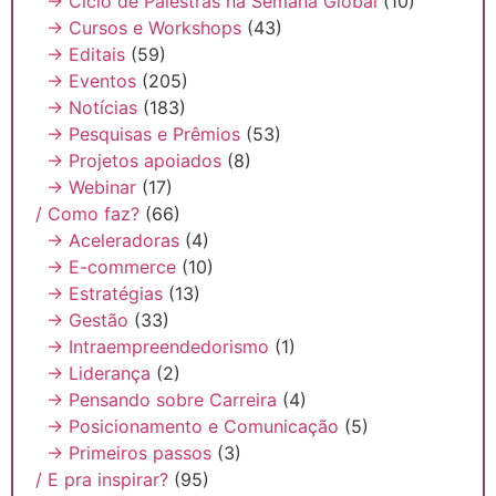
→ Ciclo de Palestras na Semana Global
(10)
→ Cursos e Workshops
(43)
→ Editais
(59)
→ Eventos
(205)
→ Notícias
(183)
→ Pesquisas e Prêmios
(53)
→ Projetos apoiados
(8)
→ Webinar
(17)
/ Como faz?
(66)
→ Aceleradoras
(4)
→ E-commerce
(10)
→ Estratégias
(13)
→ Gestão
(33)
→ Intraempreendedorismo
(1)
→ Liderança
(2)
→ Pensando sobre Carreira
(4)
→ Posicionamento e Comunicação
(5)
→ Primeiros passos
(3)
/ E pra inspirar?
(95)