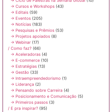
→ Ciclo de Palestras na Semana Global
(10)
→ Cursos e Workshops
(43)
→ Editais
(59)
→ Eventos
(205)
→ Notícias
(183)
→ Pesquisas e Prêmios
(53)
→ Projetos apoiados
(8)
→ Webinar
(17)
/ Como faz?
(66)
→ Aceleradoras
(4)
→ E-commerce
(10)
→ Estratégias
(13)
→ Gestão
(33)
→ Intraempreendedorismo
(1)
→ Liderança
(2)
→ Pensando sobre Carreira
(4)
→ Posicionamento e Comunicação
(5)
→ Primeiros passos
(3)
/ E pra inspirar?
(95)