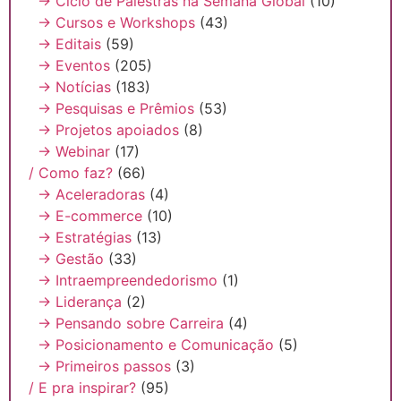
→ Ciclo de Palestras na Semana Global
(10)
→ Cursos e Workshops
(43)
→ Editais
(59)
→ Eventos
(205)
→ Notícias
(183)
→ Pesquisas e Prêmios
(53)
→ Projetos apoiados
(8)
→ Webinar
(17)
/ Como faz?
(66)
→ Aceleradoras
(4)
→ E-commerce
(10)
→ Estratégias
(13)
→ Gestão
(33)
→ Intraempreendedorismo
(1)
→ Liderança
(2)
→ Pensando sobre Carreira
(4)
→ Posicionamento e Comunicação
(5)
→ Primeiros passos
(3)
/ E pra inspirar?
(95)