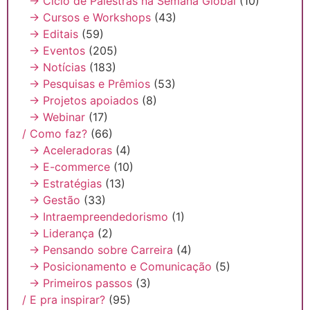
→ Ciclo de Palestras na Semana Global
(10)
→ Cursos e Workshops
(43)
→ Editais
(59)
→ Eventos
(205)
→ Notícias
(183)
→ Pesquisas e Prêmios
(53)
→ Projetos apoiados
(8)
→ Webinar
(17)
/ Como faz?
(66)
→ Aceleradoras
(4)
→ E-commerce
(10)
→ Estratégias
(13)
→ Gestão
(33)
→ Intraempreendedorismo
(1)
→ Liderança
(2)
→ Pensando sobre Carreira
(4)
→ Posicionamento e Comunicação
(5)
→ Primeiros passos
(3)
/ E pra inspirar?
(95)