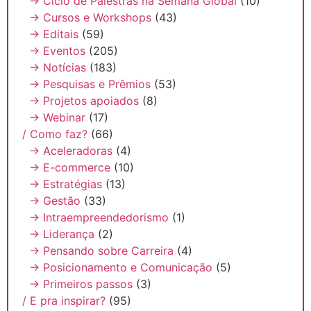
→ Ciclo de Palestras na Semana Global
(10)
→ Cursos e Workshops
(43)
→ Editais
(59)
→ Eventos
(205)
→ Notícias
(183)
→ Pesquisas e Prêmios
(53)
→ Projetos apoiados
(8)
→ Webinar
(17)
/ Como faz?
(66)
→ Aceleradoras
(4)
→ E-commerce
(10)
→ Estratégias
(13)
→ Gestão
(33)
→ Intraempreendedorismo
(1)
→ Liderança
(2)
→ Pensando sobre Carreira
(4)
→ Posicionamento e Comunicação
(5)
→ Primeiros passos
(3)
/ E pra inspirar?
(95)