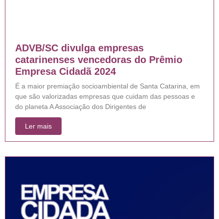
ADVB/SC divulga empresas
catarinenses vencedoras do Prêmio
Empresa Cidadã 2024
É a maior premiação socioambiental de Santa Catarina, em
que são valorizadas empresas que cuidam das pessoas e
do planeta A Associação dos Dirigentes de
Ler mais