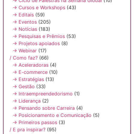
→ Ciclo de Palestras na Semana Global
(10)
→ Cursos e Workshops
(43)
→ Editais
(59)
→ Eventos
(205)
→ Notícias
(183)
→ Pesquisas e Prêmios
(53)
→ Projetos apoiados
(8)
→ Webinar
(17)
/ Como faz?
(66)
→ Aceleradoras
(4)
→ E-commerce
(10)
→ Estratégias
(13)
→ Gestão
(33)
→ Intraempreendedorismo
(1)
→ Liderança
(2)
→ Pensando sobre Carreira
(4)
→ Posicionamento e Comunicação
(5)
→ Primeiros passos
(3)
/ E pra inspirar?
(95)