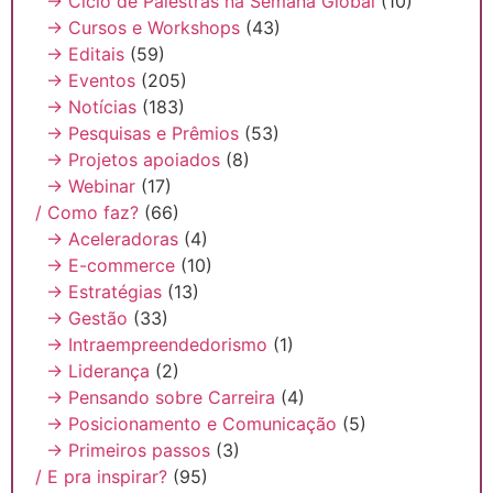
→ Ciclo de Palestras na Semana Global
(10)
→ Cursos e Workshops
(43)
→ Editais
(59)
→ Eventos
(205)
→ Notícias
(183)
→ Pesquisas e Prêmios
(53)
→ Projetos apoiados
(8)
→ Webinar
(17)
/ Como faz?
(66)
→ Aceleradoras
(4)
→ E-commerce
(10)
→ Estratégias
(13)
→ Gestão
(33)
→ Intraempreendedorismo
(1)
→ Liderança
(2)
→ Pensando sobre Carreira
(4)
→ Posicionamento e Comunicação
(5)
→ Primeiros passos
(3)
/ E pra inspirar?
(95)