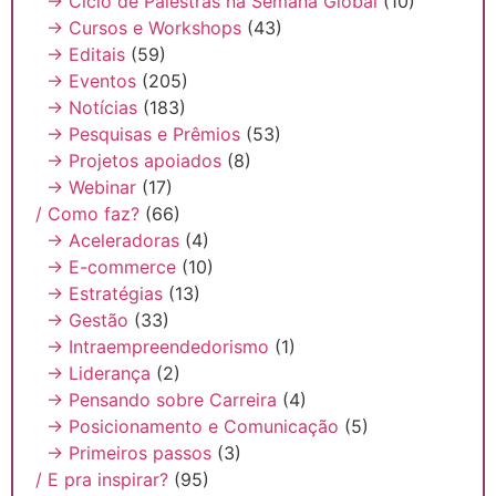
→ Ciclo de Palestras na Semana Global
(10)
→ Cursos e Workshops
(43)
→ Editais
(59)
→ Eventos
(205)
→ Notícias
(183)
→ Pesquisas e Prêmios
(53)
→ Projetos apoiados
(8)
→ Webinar
(17)
/ Como faz?
(66)
→ Aceleradoras
(4)
→ E-commerce
(10)
→ Estratégias
(13)
→ Gestão
(33)
→ Intraempreendedorismo
(1)
→ Liderança
(2)
→ Pensando sobre Carreira
(4)
→ Posicionamento e Comunicação
(5)
→ Primeiros passos
(3)
/ E pra inspirar?
(95)